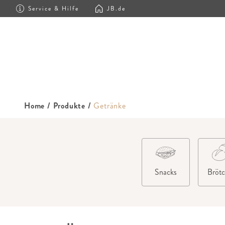
Service & Hilfe
JB.de
Home
/
Produkte
/
Getränke
Snacks
Bröt