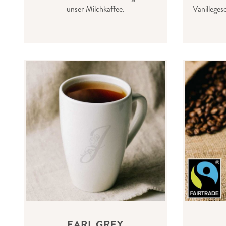
unser Milchkaffee.
Vanillege
EARL GREY