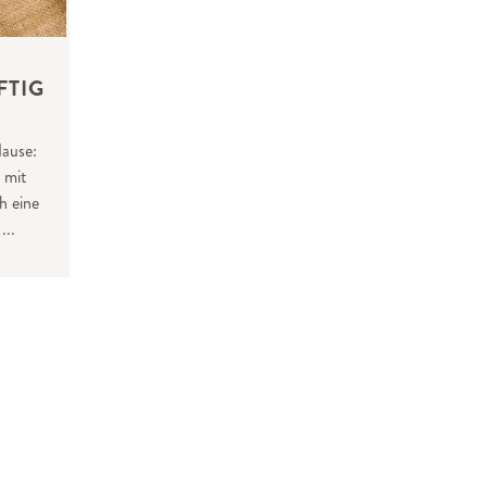
FTIG
Hause:
 mit
h eine
...