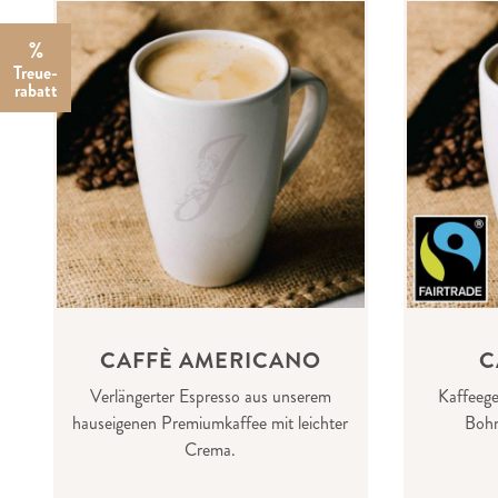
%
Treue­
rabatt
CAFFÈ AMERICANO
C
Verlängerter Espresso aus unserem
Kaffeege
hauseigenen Premiumkaffee mit leichter
Bohn
Crema.