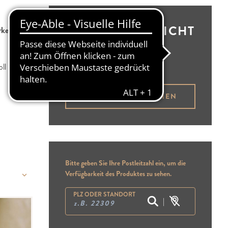
BESTELLÜBERSICHT
rke
Brotbüdel leer
ll
BROTBÜDEL ANSEHEN
Bitte geben Sie Ihre Postleitzahl ein, um die
Verfügbarkeit des Produktes zu sehen.
PLZ
ODER STANDORT
|