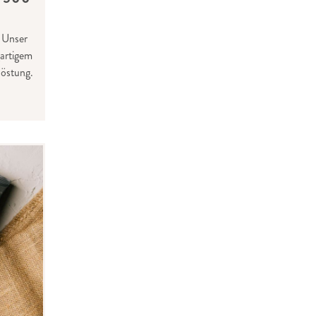
 Unser
gartigem
östung.