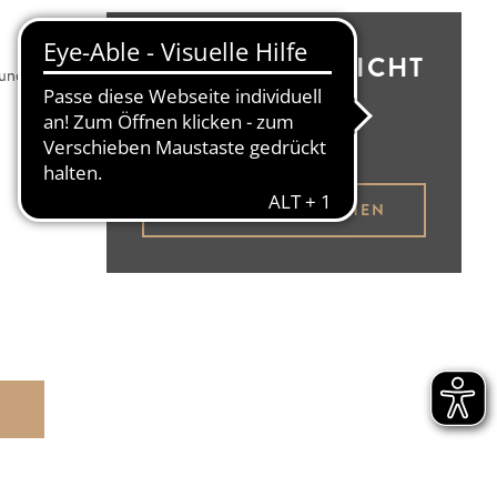
BESTELLÜBERSICHT
 und
Brotbüdel leer
BROTBÜDEL ANSEHEN