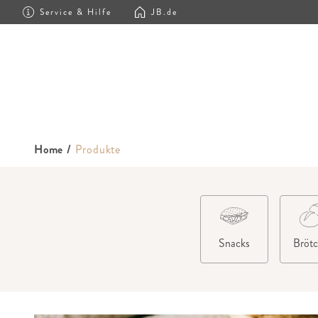
Service & Hilfe
JB.de
Home
/
Produkte
Snacks
Bröt