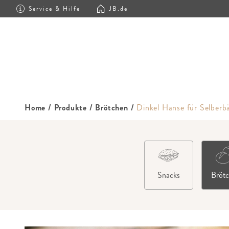
Service & Hilfe
JB.de
Home
/
Produkte
/
Brötchen
/
Dinkel Hanse für Selberb
Snacks
Bröt