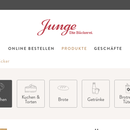
ONLINE BESTELLEN
PRODUKTE
GESCHÄFTE
äcker
Kuchen &
Brotre
chen
Brote
Getränke
Torten
Tüt