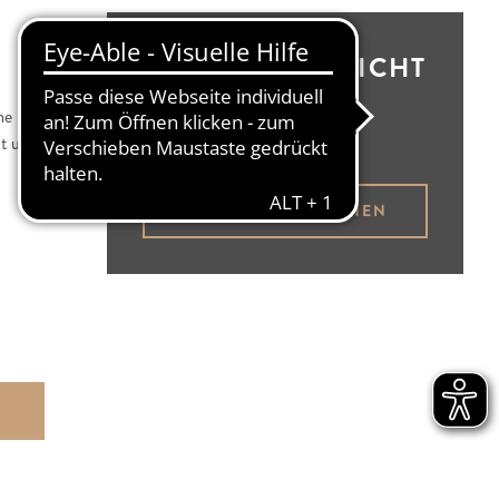
BESTELLÜBERSICHT
me und
Brotbüdel leer
ht und
BROTBÜDEL ANSEHEN