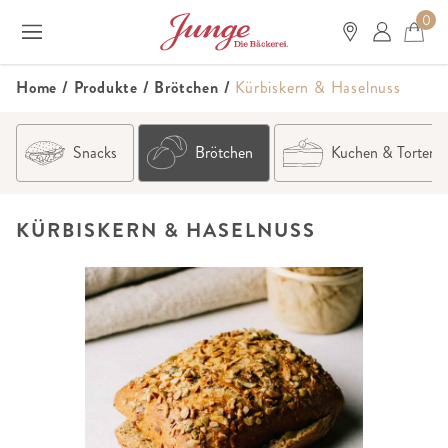
0
Home
/
Produkte
/
Brötchen
/
Kürbiskern & Haselnuss
Snacks
Brötchen
Kuchen & Torten
KÜRBISKERN & HASELNUSS