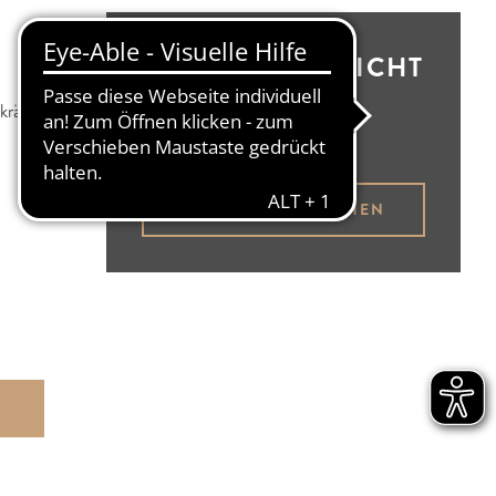
BESTELLÜBERSICHT
kräftig
Brotbüdel leer
BROTBÜDEL ANSEHEN