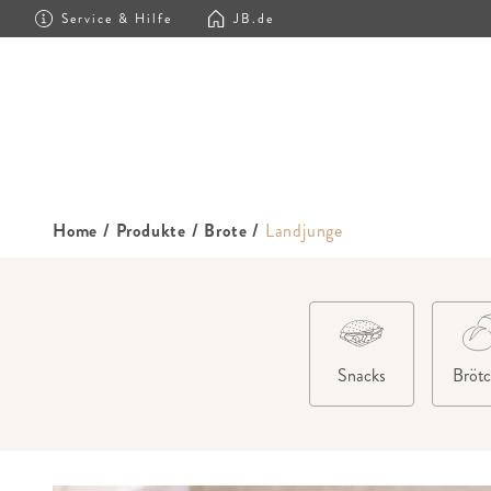
Service & Hilfe
JB.de
Home
/
Produkte
/
Brote
/
Landjunge
Snacks
Bröt