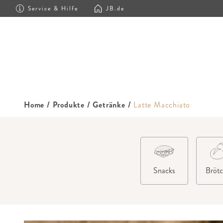
Service & Hilfe
JB.de
Home
/
Produkte
/
Getränke
/
Latte Macchiato
Snacks
Bröt