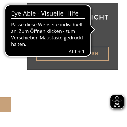
BESTELLÜBERSICHT
Brotbüdel leer
BROTBÜDEL ANSEHEN