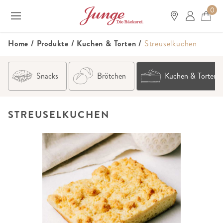
0
Home
/
Produkte
/
Kuchen & Torten
/
Streuselkuchen
Snacks
Brötchen
Kuchen & Torten
STREUSELKUCHEN