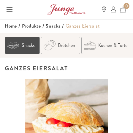
0
Home
/
Produkte
/
Snacks
/
Ganzes Eiersalat
Snacks
Brötchen
Kuchen & Torten
GANZES EIERSALAT