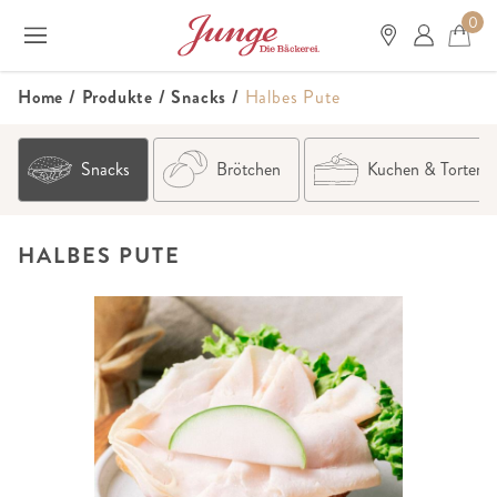
0
Home
/
Produkte
/
Snacks
/
Halbes Pute
Snacks
Brötchen
Kuchen & Torten
HALBES PUTE