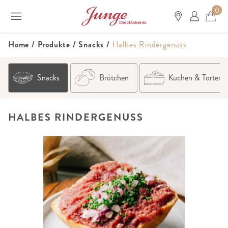
0
Home
/
Produkte
/
Snacks
/
Halbes Rindergenuss
Snacks
Brötchen
Kuchen & Torten
HALBES RINDERGENUSS