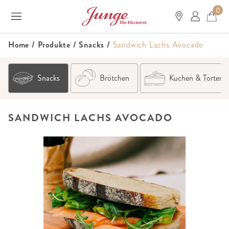
0
Home
/
Produkte
/
Snacks
/
Sandwich Lachs Avocado
Snacks
Brötchen
Kuchen & Torten
SANDWICH LACHS AVOCADO